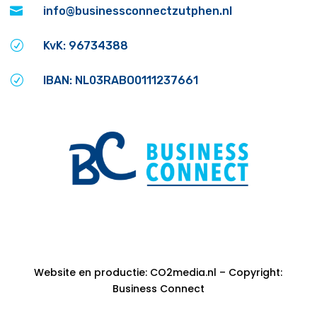

info@businessconnectzutphen.nl
R
KvK: 96734388
R
IBAN: NL03RABO0111237661
Website en productie: CO2media.nl – Copyright:
Business Connect