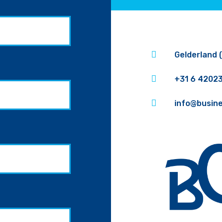

Gelderland 

+31 6 4202

info@busin