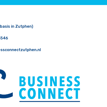
(basis in Zutphen)
3546
essconnectzutphen.nl